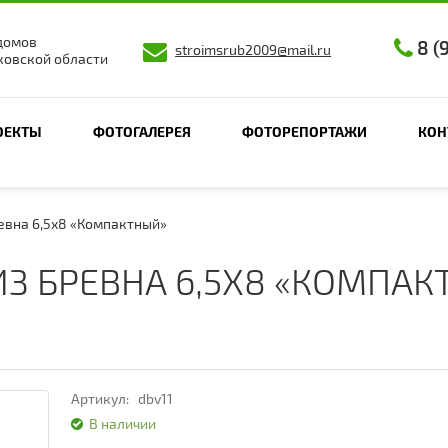
домов
8 (
stroimsrub2009@mail.ru
ковской области
ОЕКТЫ
ФОТОГАЛЕРЕЯ
ФОТОРЕПОРТАЖИ
КОН
евна 6,5х8 «Компактный»
З БРЕВНА 6,5Х8 «КОМПА
Артикул:
dbv11
В наличии