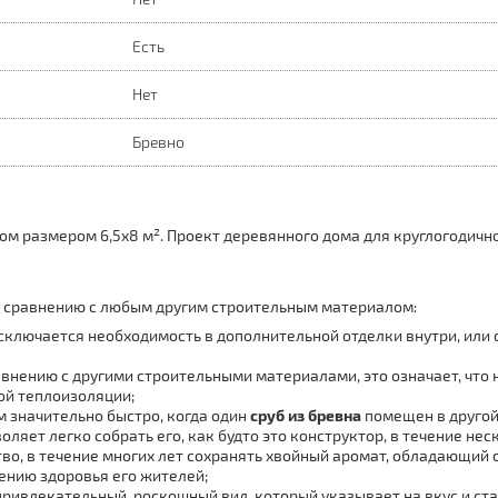
Есть
Нет
Бревно
м размером 6,5х8 м². Проект деревянного дома для круглогодично
сравнению с любым другим строительным материалом:
сключается необходимость в дополнительной отделки внутри, или с
внению с другими строительными материалами, это означает, что н
ой теплоизоляции;
м значительно быстро, когда один
сруб из бревна
помещен в другой,
ляет легко собрать его, как будто это конструктор, в течение нес
тво, в течение многих лет сохранять хвойный аромат, обладающий
лению здоровья его жителей;
привлекательный, роскошный вид, который указывает на вкус и ста