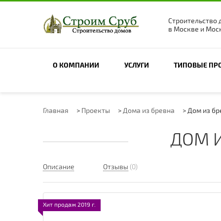
Строительство 
в Москве и Мос
О КОМПАНИИ
УСЛУГИ
ТИПОВЫЕ ПР
Главная
>
Проекты
>
Дома из бревна
>
Дом из бр
ДОМ И
Описание
Отзывы
(0)
Хит продаж 2019 г.