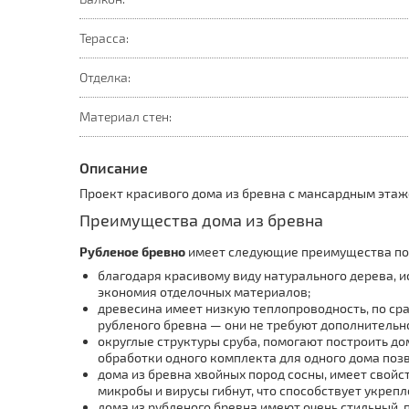
Терасса:
Отделка:
Материал стен:
Описание
Проект красивого дома из бревна с мансардным этажо
Преимущества дома из бревна
Рубленое бревно
имеет следующие преимущества по 
благодаря красивому виду натурального дерева, и
экономия отделочных материалов;
древесина имеет низкую теплопроводность, по сра
рубленого бревна — они не требуют дополнительн
округлые структуры сруба, помогают построить до
обработки одного комплекта для одного дома позво
дома из бревна хвойных пород сосны, имеет свойс
микробы и вирусы гибнут, что способствует укреп
дома из рубленого бревна имеют очень стильный, 