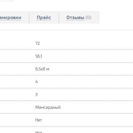
анировки
Прайс
Отзывы
(0)
72
56,1
6,5х8 м
4
3
Мансардный
Нет
Нет