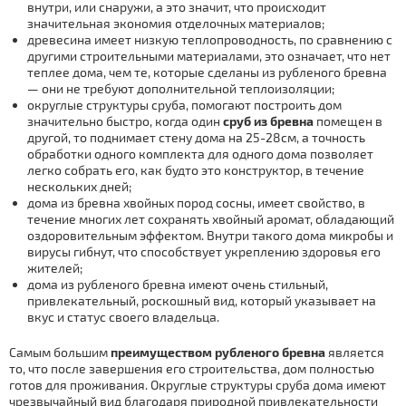
внутри, или снаружи, а это значит, что происходит
значительная экономия отделочных материалов;
древесина имеет низкую теплопроводность, по сравнению с
другими строительными материалами, это означает, что нет
теплее дома, чем те, которые сделаны из рубленого бревна
— они не требуют дополнительной теплоизоляции;
округлые структуры сруба, помогают построить дом
значительно быстро, когда один
сруб из бревна
помещен в
другой, то поднимает стену дома на 25-28см, а точность
обработки одного комплекта для одного дома позволяет
легко собрать его, как будто это конструктор, в течение
нескольких дней;
дома из бревна хвойных пород сосны, имеет свойство, в
течение многих лет сохранять хвойный аромат, обладающий
оздоровительным эффектом. Внутри такого дома микробы и
вирусы гибнут, что способствует укреплению здоровья его
жителей;
дома из рубленого бревна имеют очень стильный,
привлекательный, роскошный вид, который указывает на
вкус и статус своего владельца.
Самым большим
преимуществом рубленого бревна
является
то, что после завершения его строительства, дом полностью
готов для проживания. Округлые структуры сруба дома имеют
чрезвычайный вид благодаря природной привлекательности