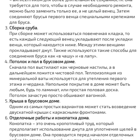
требуется для того, чтобы в случае необходимого ремонта,
можно было заменить только ее, а не целый венец. Затем
соединяют брусья первого венца специальными крепежами
для бруса.
Сборка сруба
.
При сборке может использоваться повенечная кладка, то
есть каждый следующий венец укладывают после укладки
венца, который находится ниже. Между этими венцами
прокладывают джут. Также используются такие способы для
соединения бруса как «в чашу» и «в лапу».
Потолок и пол в брусовом доме
.
Сначала пол выстилают как черновые настилы, а в
дальнейшем ложится чистовой пол. Теплоизоляция из
минеральной ваты используется для утепления первого
этажа и чердака. Напольное покрытие в доме может быть
любым, будь то ламинат, или простая половая доска.
Потолок зачастую просто обшивают вагонкой.
Крыша в брусовом доме
.
Одним из самых простых вариантов может стать возведение
двускатной крыши с каркасными фронтонами.
Отделочные работы и конопатка дома
.
Конопатка – это очень кропотливый труд, который
предполагает использование джута для уплотнения щелей в
брусовом доме. Она проводится перед началом отделочных