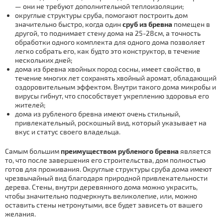
— они не требуют дополнительной теплоизоляции;
округлые структуры сруба, помогают построить дом
значительно быстро, когда один
сруб из бревна
помещен в
другой, то поднимает стену дома на 25-28см, а точность
обработки одного комплекта для одного дома позволяет
легко собрать его, как будто это конструктор, в течение
нескольких дней;
дома из бревна хвойных пород сосны, имеет свойство, в
течение многих лет сохранять хвойный аромат, обладающий
оздоровительным эффектом. Внутри такого дома микробы и
вирусы гибнут, что способствует укреплению здоровья его
жителей;
дома из рубленого бревна имеют очень стильный,
привлекательный, роскошный вид, который указывает на
вкус и статус своего владельца.
Самым большим
преимуществом рубленого бревна
является
то, что после завершения его строительства, дом полностью
готов для проживания. Округлые структуры сруба дома имеют
чрезвычайный вид благодаря природной привлекательности
дерева. Стены, внутри деревянного дома можно украсить,
чтобы значительно подчеркнуть великолепие, или, можно
оставить стены нетронутыми, все будет зависеть от вашего
желания.